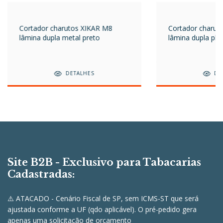
Cortador charutos XIKAR M8
Cortador charut
lâmina dupla metal preto
lâmina dupla plás
DETALHES
DE
Site B2B - Exclusivo para Tabacarias
Cadastradas:
⚠️ ATACADO - Cenário Fiscal de SP, sem ICMS-ST que será
ajustada conforme a UF (qdo aplicável). O pré-pedido gera
apenas uma solicitação de orçamento