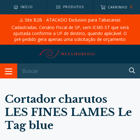
0
INÍCIO
PRODUTOS
CARRINHO
⚠️ Site B2B - ATACADO Exclusivo para Tabacarias
Cadastradas. Cenário Fiscal de SP, sem ICMS-ST que será
ajustada conforme a UF de destino, quando aplicável. O
pré-pedido gera apenas uma solicitação de orçamento
Cortador charutos
LES FINES LAMES Le
Tag blue