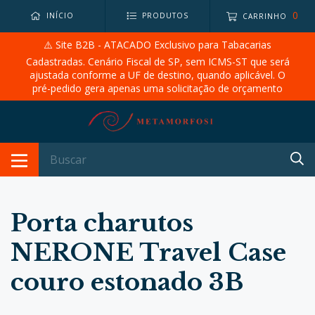
0
INÍCIO
PRODUTOS
CARRINHO
⚠️ Site B2B - ATACADO Exclusivo para Tabacarias
Cadastradas. Cenário Fiscal de SP, sem ICMS-ST que será
ajustada conforme a UF de destino, quando aplicável. O
pré-pedido gera apenas uma solicitação de orçamento
Porta charutos
NERONE Travel Case
couro estonado 3B