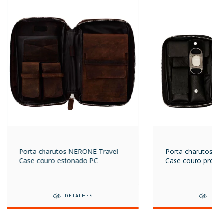
Porta charutos NERONE Travel
Porta charutos 
Case couro estonado PC
Case couro pret
DETALHES
DE